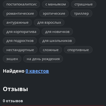
постапокалипсис
с маньяком
страшные
романтические
эротические
триллер
антуражные
для взрослых
для корпоратива
для новичков
для подростков
для школьников
нестандартные
сложные
спортивные
экшен
на день рождения
Найдено
0 квестов
Отзывы
0 отзывов