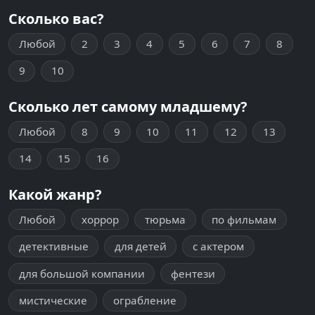
Сколько вас?
Любой
2
3
4
5
6
7
8
9
10
Сколько лет самому младшему?
Любой
8
9
10
11
12
13
14
15
16
Какой жанр?
Любой
хоррор
тюрьма
по фильмам
детективные
для детей
с актером
для большой компании
фентези
мистические
ограбление