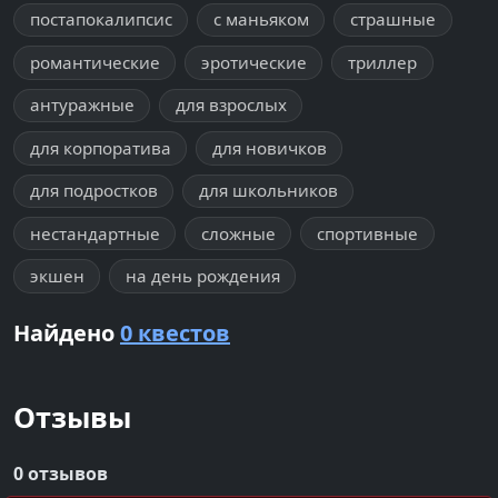
постапокалипсис
с маньяком
страшные
романтические
эротические
триллер
антуражные
для взрослых
для корпоратива
для новичков
для подростков
для школьников
нестандартные
сложные
спортивные
экшен
на день рождения
Найдено
0 квестов
Отзывы
0 отзывов