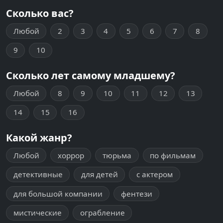
Сколько вас?
Любой
2
3
4
5
6
7
8
9
10
Сколько лет самому младшему?
Любой
8
9
10
11
12
13
14
15
16
Какой жанр?
Любой
хоррор
тюрьма
по фильмам
детективные
для детей
с актером
для большой компании
фентези
мистические
ограбление