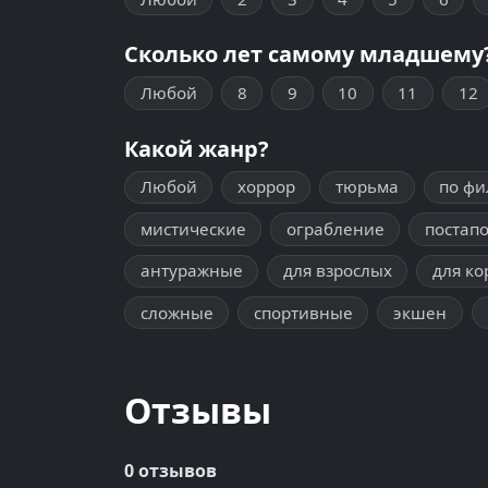
Сколько лет самому младшему
Любой
8
9
10
11
12
Какой жанр?
Любой
хоррор
тюрьма
по ф
мистические
ограбление
постап
антуражные
для взрослых
для ко
сложные
спортивные
экшен
Отзывы
0 отзывов