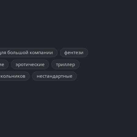
для большой компании
фентези
ие
эротические
триллер
школьников
нестандартные