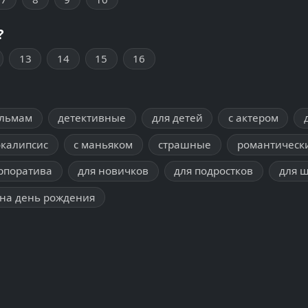
?
13
14
15
16
ильмам
детективные
для детей
с актером
окалипсис
с маньяком
страшные
романтическ
рпоратива
для новичков
для подростков
для 
на день рождения